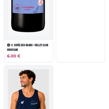
🏐🍷 Cuvée des 50 ans – Volley Club
Gruissan
6.00
€