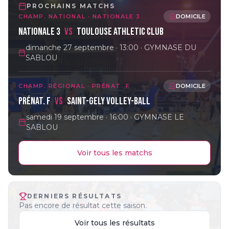
PROCHAINS MATCHS
CHAMP. NATIONAL
·
NATIONALE 3
DOMICILE
Nationale 3
vs
TOULOUSE ATHLETIC CLUB
dimanche 27 septembre
· 13:00
· GYMNASE DU
SABLOU
CHAMP. RÉGIONAL
·
PRÉNAT. F
DOMICILE
Prénat. F
vs
SAINT-GELY VOLLEY-BALL
samedi 19 septembre
· 16:00
· GYMNASE LE
SABLOU
Voir tous les matchs
DERNIERS RÉSULTATS
Pas encore de résultat cette saison.
Voir tous les résultats